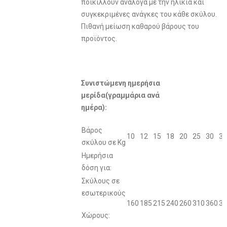
ποικίλλουν ανάλογα με την ηλικία και
συγκεκριμένες ανάγκες του κάθε σκύλου.
Πιθανή μείωση καθαρού βάρους του
προϊόντος.
Συνιστώμενη ημερήσια
μερίδα(γραμμάρια ανά
ημέρα):
Βάρος
10
12
15
18
20
25
30
35
σκύλου σε Kg
Ημερήσια
δόση για:
Σκύλους σε
εσωτερικούς
160
185
215
240
260
310
360
39
Χώρους: