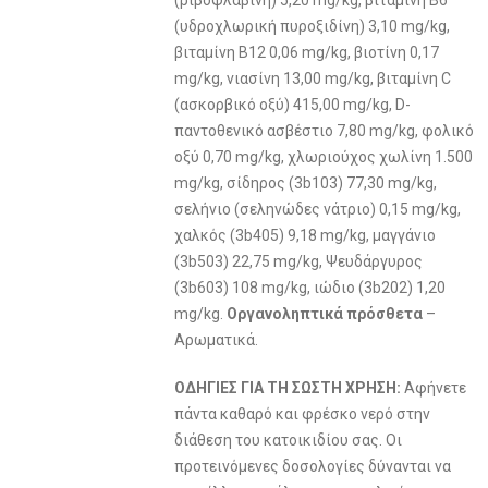
(ριβοφλαβίνη) 5,20 mg/kg, βιταμίνη Β6
(υδροχλωρική πυροξιδίνη) 3,10 mg/kg,
βιταμίνη Β12 0,06 mg/kg, βιοτίνη 0,17
mg/kg, νιασίνη 13,00 mg/kg, βιταμίνη C
(ασκορβικό οξύ) 415,00 mg/kg, D-
παντοθενικό ασβέστιο 7,80 mg/kg, φολικό
οξύ 0,70 mg/kg, χλωριούχος χωλίνη 1.500
mg/kg, σίδηρος (3b103) 77,30 mg/kg,
σελήνιο (σεληνώδες νάτριο) 0,15 mg/kg,
χαλκός (3b405) 9,18 mg/kg, μαγγάνιο
(3b503) 22,75 mg/kg, Ψευδάργυρος
(3b603) 108 mg/kg, ιώδιο (3b202) 1,20
mg/kg.
Οργανοληπτικά πρόσθετα
–
Αρωματικά.
ΟΔΗΓΙΕΣ ΓΙΑ ΤΗ ΣΩΣΤΗ ΧΡΗΣΗ:
Αφήνετε
πάντα καθαρό και φρέσκο νερό στην
διάθεση του κατοικιδίου σας. Οι
προτεινόμενες δοσολογίες δύνανται να