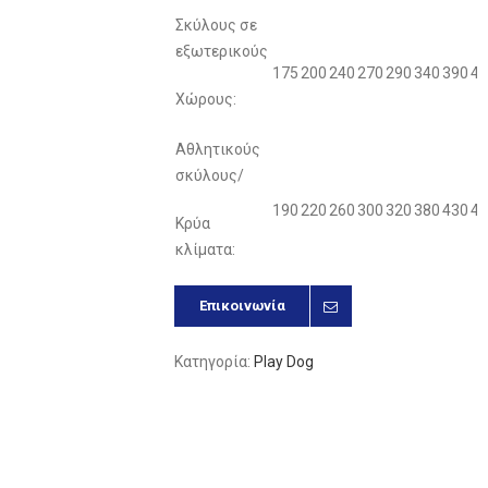
Σκύλους σε
εξωτερικούς
175
200
240
270
290
340
390
44
Χώρους:
Αθλητικούς
σκύλους/
190
220
260
300
320
380
430
48
Κρύα
κλίματα:
Επικοινωνία
Κατηγορία:
Play Dog