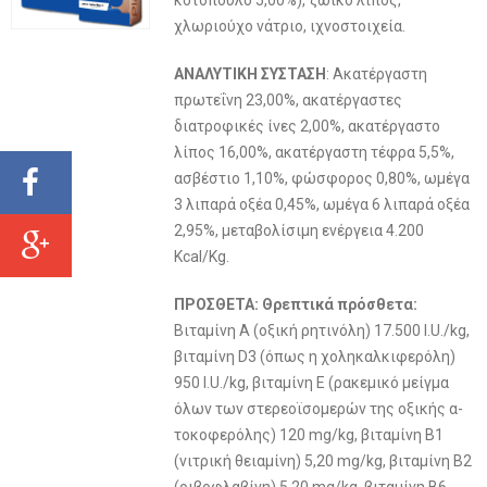
κοτόπουλο 5,00%), ζωικό λίπος,
χλωριούχο νάτριο, ιχνοστοιχεία.
ΑΝΑΛΥΤΙΚΗ ΣΥΣΤΑΣΗ
: Ακατέργαστη
πρωτεΐνη 23,00%, ακατέργαστες
διατροφικές ίνες 2,00%, ακατέργαστο
λίπος 16,00%, ακατέργαστη τέφρα 5,5%,
ασβέστιο 1,10%, φώσφορος 0,80%, ωμέγα
3 λιπαρά οξέα 0,45%, ωμέγα 6 λιπαρά οξέα
2,95%, μεταβολίσιμη ενέργεια 4.200
Kcal/Kg.
ΠΡΟΣΘΕΤΑ: Θρεπτικά πρόσθετα:
Βιταμίνη Α (οξική ρητινόλη) 17.500 I.U./kg,
βιταμίνη D3 (όπως η χοληκαλκιφερόλη)
950 I.U./kg, βιταμίνη Ε (ρακεμικό μείγμα
όλων των στερεοϊσομερών της οξικής α-
τοκοφερόλης) 120 mg/kg, βιταμίνη Β1
(νιτρική θειαμίνη) 5,20 mg/kg, βιταμίνη Β2