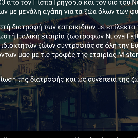
3 από τον Πίσπα Γρηγόριο και τον υιό του 
ων με μεγάλη αγάπη για τα ζώα όλων των φ
ωστή διατροφή των κατοικίδιων με επίλεκτα
ωστή Ιταλική εταιρία ζωοτροφών Nuova Fatto
ν ιδιοκτητών ζώων συντροφιάς σε όλη την 
ων μας με τις τροφές της εταιρίας Mister P
λτίωση της διατροφής και ως συνέπεια της ζ