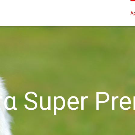
Α
α Super Pr