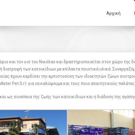
Αρχική
γόριο και τον υιό του Νικόλαο και δραστηριοποιείται στον χώρο της
 διατροφή των κατοικίδιων με επίλεκτα ποιοτικά υλικά. Συνεργαζόμ
ς οποίας έχουν κερδίσει την εμπιστοσύνη των ιδιοκτητών ζώων συν
ister Pet S.r.l. για να καλύψουμε και τους ποιο απαιτητικούς πελάτες
 και ως συνέπεια της ζωής των κατοικίδιων και η διάδοση της αγάπης