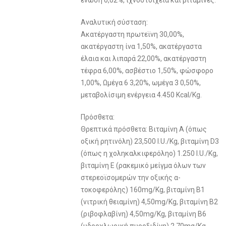
ένωση 0,02%, ιχνοστοιχεία και βιταμίνες.
Αναλυτική σύσταση:
Ακατέργαστη πρωτεϊνη 30,00%,
ακατέργαστη ίνα 1,50%, ακατέργαστα
έλαια και λιπαρά 22,00%, ακατέργαστη
τέφρα 6,00%, ασβέστιο 1,50%, φώσφορο
1,00%, Ωμέγα 6 3,20%, ωμέγα 3 0,50%,
μεταβολίσιμη ενέργεια 4.450 Kcal/Kg.
Πρόσθετα:
Θρεπτικά πρόσθετα: Βιταμίνη Α (όπως
οξική ρητινόλη) 23,500 I.U./Kg, βιταμίνη D3
(όπως η χοληκαλκιφερόληο) 1.250 I.U./Kg,
βιταμίνη Ε (ρακεμικό μείγμα όλων των
στερεοϊσομερών την οξικής α-
τοκοφερόλης) 160mg/Kg, βιταμίνη B1
(νιτρική θειαμίνη) 4,50mg/Kg, βιταμίνη Β2
(ριβοφλαβίνη) 4,50mg/Kg, βιταμίνη Β6