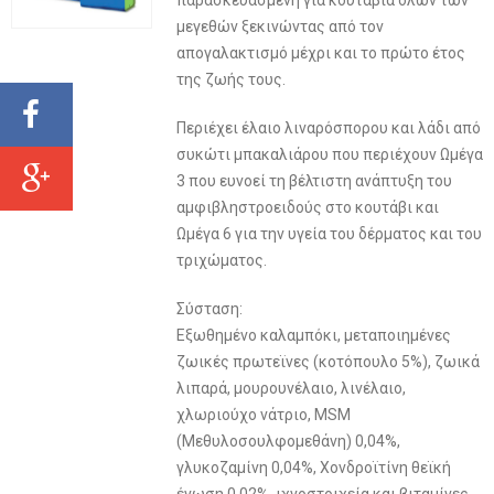
παρασκευασμένη για κουτάβια όλων των
μεγεθών ξεκινώντας από τον
απογαλακτισμό μέχρι και το πρώτο έτος
της ζωής τους.
Περιέχει έλαιο λιναρόσπορου και λάδι από
συκώτι μπακαλιάρου που περιέχουν Ωμέγα
3 που ευνοεί τη βέλτιστη ανάπτυξη του
αμφιβληστροειδούς στο κουτάβι και
Ωμέγα 6 για την υγεία του δέρματος και του
τριχώματος.
Σύσταση:
Εξωθημένο καλαμπόκι, μεταποιημένες
ζωικές πρωτεϊνες (κοτόπουλο 5%), ζωικά
λιπαρά, μουρουνέλαιο, λινέλαιο,
χλωριούχο νάτριο, MSM
(Μεθυλοσουλφομεθάνη) 0,04%,
γλυκοζαμίνη 0,04%, Χονδροϊτίνη θεϊκή