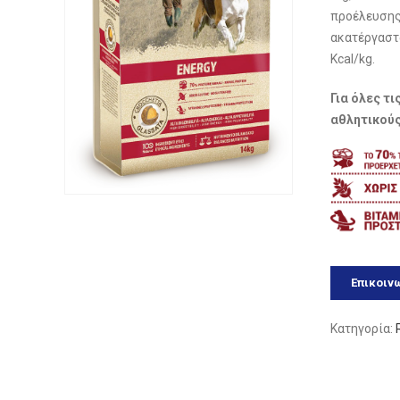
προέλευσης 
ακατέργαστ
Kcal/kg.
Για όλες τ
αθλητικούς
Επικοιν
Κατηγορία: