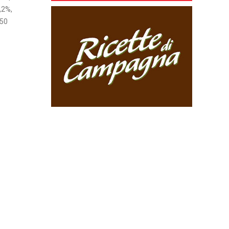
,2%,
150