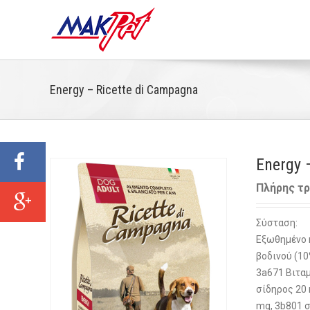
Energy – Ricette di Campagna
Energy 
Πλήρης τρ
Σύσταση:
Εξωθημένο 
βοδινού (10
3a671 Βιταμ
σίδηρος 20 
mg, 3b801 σ