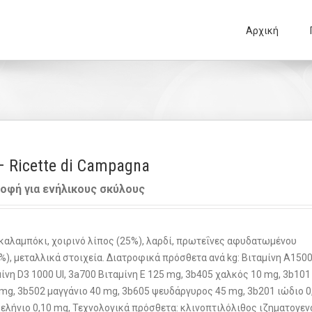
Αρχική
– Ricette di Campagna
οφή για ενήλικους σκύλους
καλαμπόκι, χοιρινό λίπος (25%), λαρδί, πρωτεΐνες αφυδατωμένου
%), μεταλλικά στοιχεία. Διατροφικά πρόσθετα ανά kg: Βιταμίνη Α1500
ίνη D3 1000 UI, 3a700 Βιταμίνη Ε 125 mg, 3b405 χαλκός 10 mg, 3b101
mg, 3b502 μαγγάνιο 40 mg, 3b605 ψευδάργυρος 45 mg, 3b201 ιώδιο 0
ελήνιο 0,10 mg, Τεχνολογικά πρόσθετα: κλινοπτιλόλιθος ιζηματογε