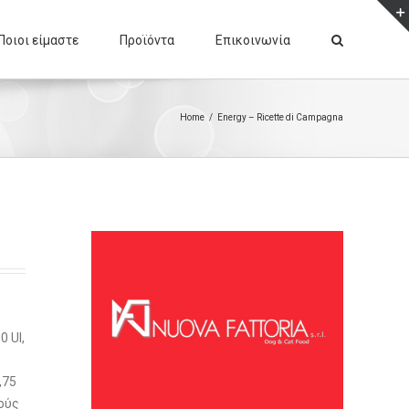
Ποιοι είμαστε
Προϊόντα
Επικοινωνία
Home
/
Energy – Ricette di Campagna
0 UI,
,75
νούς