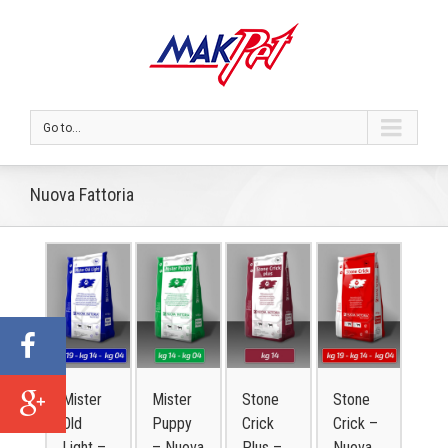
Go to...
Nuova Fattoria
Mister
Mister
Stone
Stone
Old
Puppy
Crick
Crick –
Light –
– Nuova
Plus –
Nuova